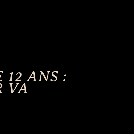
12 ANS :
R VA