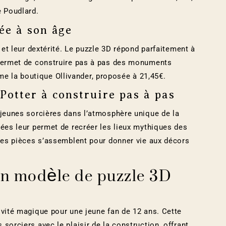
e Poudlard.
ée à son âge
 et leur dextérité. Le puzzle 3D répond parfaitement à
 permet de construire pas à pas des monuments
 la boutique Ollivander, proposée à 21,45€.
Potter à construire pas à pas
 jeunes sorcières dans l’atmosphère unique de la
lées leur permet de recréer les lieux mythiques des
ntes pièces s’assemblent pour donner vie aux décors
on modèle de puzzle 3D
ivité magique pour une jeune fan de 12 ans. Cette
sorciers avec le plaisir de la construction, offrant