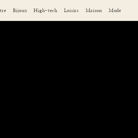
tre
Bijoux
High-tech
Loisirs
Maison
Mode