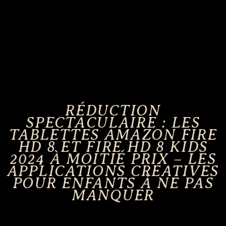
RÉDUCTION
SPECTACULAIRE : LES
TABLETTES AMAZON FIRE
HD 8 ET FIRE HD 8 KIDS
2024 À MOITIÉ PRIX – LES
APPLICATIONS CRÉATIVES
POUR ENFANTS À NE PAS
MANQUER