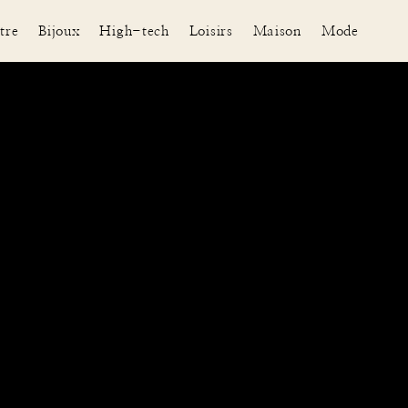
tre
Bijoux
High-tech
Loisirs
Maison
Mode