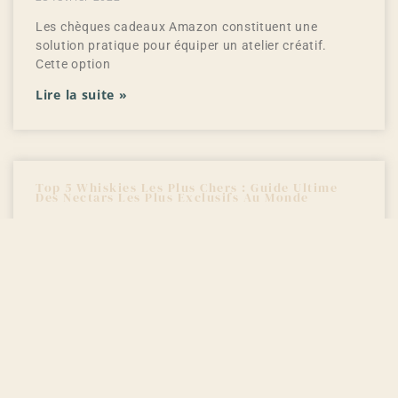
Les chèques cadeaux Amazon constituent une
solution pratique pour équiper un atelier créatif.
Cette option
Lire la suite »
Top 5 Whiskies Les Plus Chers : Guide Ultime
Des Nectars Les Plus Exclusifs Au Monde
4 janvier 2022
L'univers des whiskies d'exception fascine par ses
prix vertigineux et ses éditions limitées. Dans cette
Lire la suite »